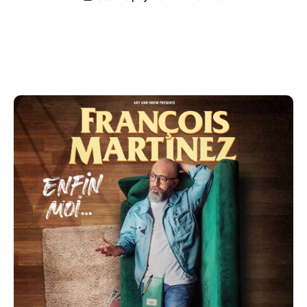
Vous l’avez peut-être déjà vu dans la saison 13 du
Jamel Comedy Club, au Montreux à Cannes ou
entendu dans ses chroniques régulières sur Rire et
Chansons, François est de retour avec son one-man-
show d'une efficacité redoutable, aussi drôle que
bluffant.
A partir de 10 ans.