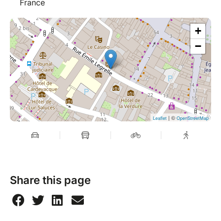
France
+
−
| ©
Leaflet
OpenStreetMap
Share this page