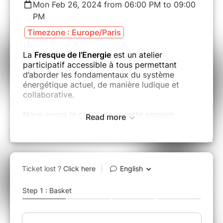
Mon Feb 26, 2024 from 06:00 PM to 09:00
PM
Timezone : Europe/Paris
La
Fresque de l’Energie
est un atelier
participatif accessible à tous permettant
d’aborder les fondamentaux du système
énergétique actuel, de manière ludique et
collaborative.
Nous avons le plaisir pour cette session
Read more
d'intervenir dans la prestigieuse Académie du
Climat.
Si vous souhaitez être informé.es par la
Newsletter de l'Académie du Climat, cliquez
ici