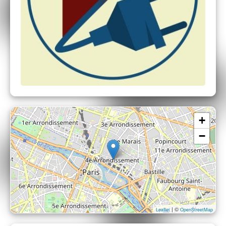
+
−
| ©
Leaflet
OpenStreetMap