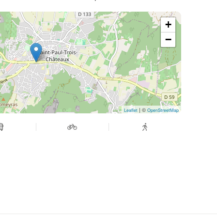
+
−
| ©
Leaflet
OpenStreetMap