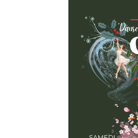
réactifs car ça part vite !!!
Espace de la Gare - salle Fon
➤ Gala du Samedi (Ados-Adul
portes à 19h00)
➤ Gala du Dimanche (Enfants
des portes à 14h00)
Nombre de places limitées, p
(Places non numérotées)
Complément d’information :
Accueil 1001 danses : 04.75.5
Portable : 06.32.13.71.96
Mail : accueil@1001danses.fr