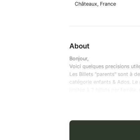
Châteaux, France
About
Bonjour,
Voici quelques precisions utile
Les Billets "parents" sont à 
catégorie enfants & Ados. L
limitée à 2 billets par famille
chaque enfant danseur aient la
vente aux parents limitée à 30
Mais pas de panique, dés le 1e
proches, vous pourrez prendre
les frères et soeurs, oncles 