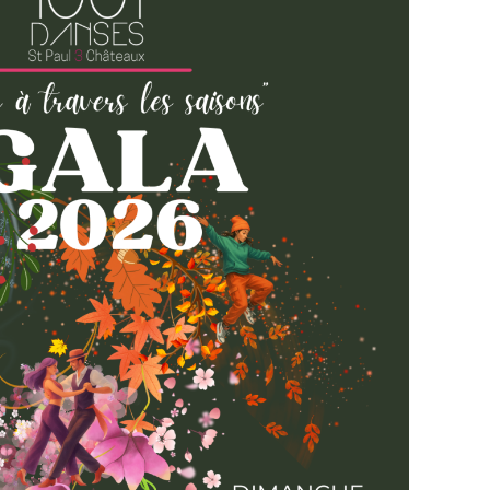
taine à St Paul trois Châteaux
tes): Debut du spectacle à 19h30 (Ouverture des
-Ados) : Début du spectacle à 14h30 (Ouverture
ensez à prendre vos places
3.99.25