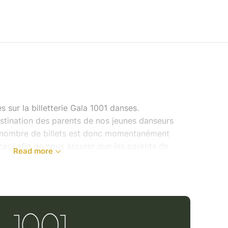
s sur la billetterie Gala 1001 danses.
destination des parents de nos jeunes danseurs
e nombre de billets est donc momentanément
, ceci afin de nous assurer que les parents de
Read more
 possibilité d'avoir des billets. (période de pré-
 jours du 1er au 30 avril)
r mai la billetterie "public" ouvre pour vos
 le reste des billets dont vous avez besoin pour
tantes, grands parents et amis. Soyez quand même