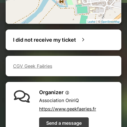
| ©
Leaflet
OpenStreetMap
I did not receive my ticket
CGV Geek Faëries
Organizer
Association OniriQ
https://www.geekfaeries.fr
Send a message