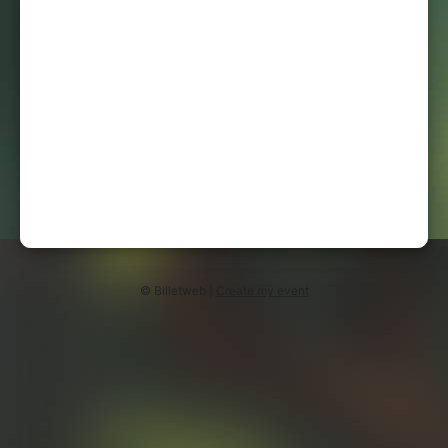
© Billetweb |
Create my event