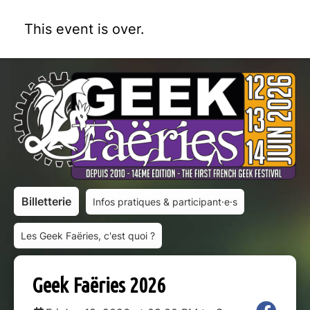
This event is over.
Billetterie
Infos pratiques & participant·e·s
Les Geek Faëries, c'est quoi ?
Geek Faëries 2026