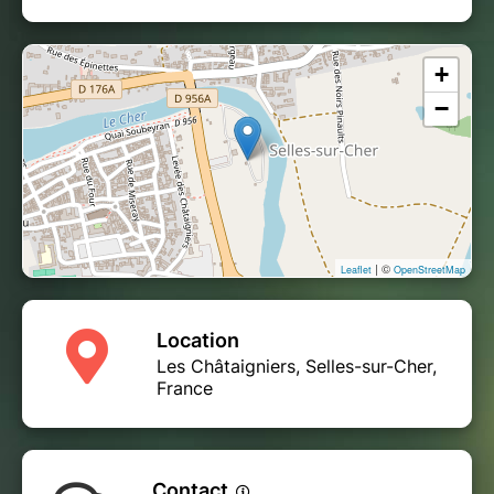
+
−
| ©
Leaflet
OpenStreetMap
Location
Les Châtaigniers, Selles-sur-Cher,
France
Contact