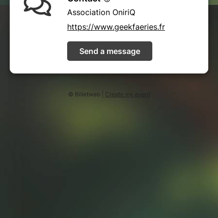
Association OniriQ
https://www.geekfaeries.fr
Send a message
© Billetweb |
Create my event