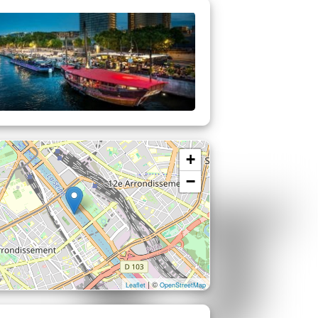
+
−
| ©
Leaflet
OpenStreetMap