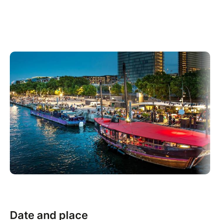
la liberté et ses vertiges. Inspirée par Lady Gaga,
Charlotte Cardin, Hubert-Félix Thiéfaine et Therapie
Taxi, Flamme fusionne la chanson française, le rock
et l’électro pour forger une pop qui lui ressemble.
Aperçue au Bus Palladium, au Zèbre de Belleville et
sur la Péniche Antipode en concert, elle prépare
désormais un premier EP de 5 titres.
Date and place