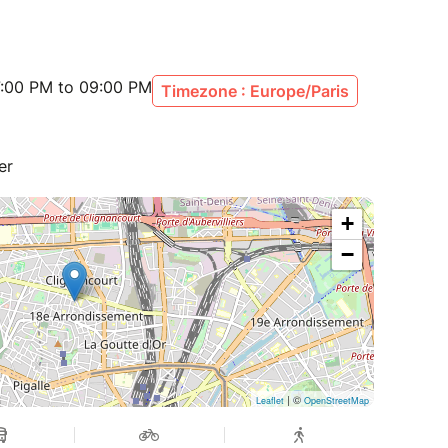
:00 PM to 09:00 PM
Timezone : Europe/Paris
er
+
−
| ©
Leaflet
OpenStreetMap