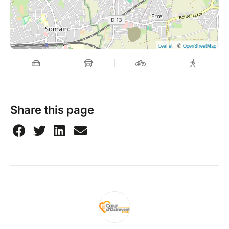
; Béatrice Pennequin 07 63 63 66 32
| ©
Leaflet
OpenStreetMap
Share this page