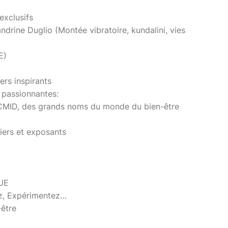
exclusifs
ndrine Duglio (Montée vibratoire, kundalini, vies
E)
rs inspirants
 passionnantes:
ID, des grands noms du monde du bien-être
iers et exposants
UE
z, Expérimentez…
-être