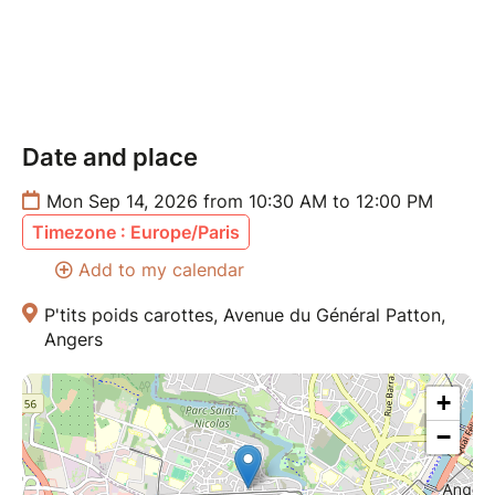
LIEU
P’tits poids carottes, épicerie vrac de Belle Beille.
Pensez à apporter vos bocaux pour faire le plein
dans l'épicerie !
Date and place
Mon Sep 14, 2026 from 10:30 AM to 12:00 PM
Timezone : Europe/Paris
Add to my calendar
P'tits poids carottes, Avenue du Général Patton,
Angers
+
−