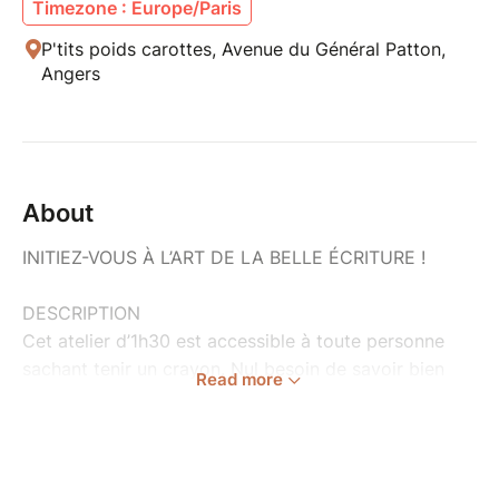
Timezone : Europe/Paris
P'tits poids carottes, Avenue du Général Patton,
Angers
About
INITIEZ-VOUS À L’ART DE LA BELLE ÉCRITURE !
DESCRIPTION
Cet atelier d’1h30 est accessible à toute personne
sachant tenir un crayon. Nul besoin de savoir bien
Read more
écrire pour venir, puisque la méthode est tout autre
que celle apprise à l'école !
Préparez-vous à découvrir un bout d’histoire, à