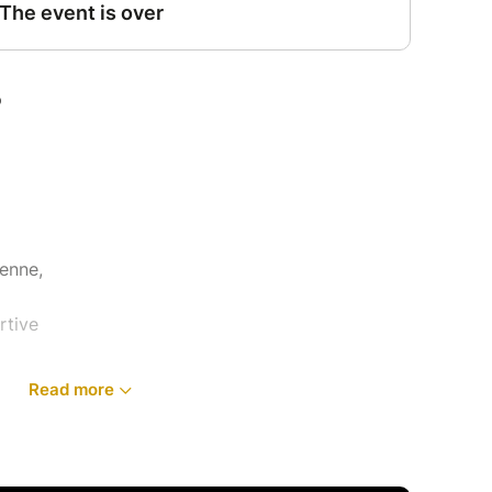
enne,
rtive
Read more
 l'épaule :
endinites, déchirures, instabilités).