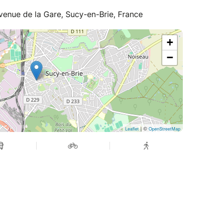
Avenue de la Gare, Sucy-en-Brie, France
+
ur prévenir les blessures d’épaule.
−
r vos séances d’entraînement.
éagir efficacement face aux blessures et
ponibles !
| ©
Leaflet
OpenStreetMap