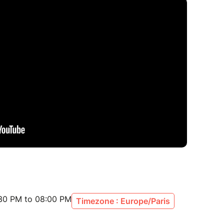
 et gestes clés à surveiller.
ces à intégrer dans vos entraînements.
ents pour éviter les blessures.
er la récupération :
rs d'une douleur à l'épaule.
lètes à retrouver leur performance.
 stratégies de suivi adaptées.
:30 PM to 08:00 PM
Timezone : Europe/Paris
toute sécurité :
 reprise progressive et sans risque.