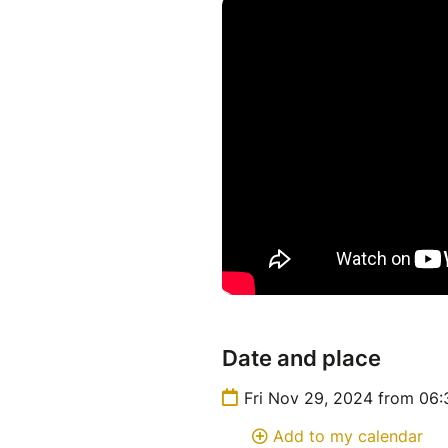
- Focus sur les sports à risque
2. Prévenir les blessures :
- Exercices simples et effica
- Comment adapter les mouvem
3. Gérer la blessure et optimis
- Premiers gestes à adopter lo
- Conseils pour aider vos ath
- Éviter les rechutes avec des
Date and place
Fri Nov 29, 2024 from 06
4. Retourner sur le terrain en 
Add to my calendar
- Étapes essentielles pour une