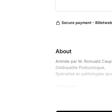
About
Animée par M. Romuald Caup
Ostéopathe Posturologue,
Spécialisé en pathologies spo
Programme :
1. Comprendre les blessures de
- Les pathologies fréquentes (t