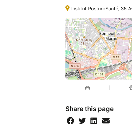
Institut PosturoSanté, 35 
Ce que vous apprendrez :
- Des techniques pratiques po
- Des exercices concrets pou
- Les bonnes pratiques pour r
améliorer la récupération.
Inscription :
- Places limitées, 6 places dis
Share this page