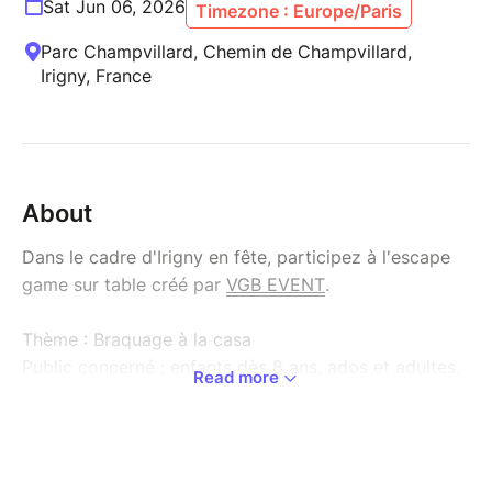
Sat Jun 06, 2026
Timezone : Europe/Paris
Parc Champvillard, Chemin de Champvillard,
Irigny, France
About
Dans le cadre d'Irigny en fête, participez à l'escape
game sur table créé par
VGB EVENT
.
Thème : Braquage à la casa
Public concerné : enfants dès 8 ans, ados et adultes.
Read more
Session par groupe de 6 personnes toutes les 30
minutes.
Chaque enfant ou groupe d'enfants doit
obligatoirement être accompagné d'au moins un