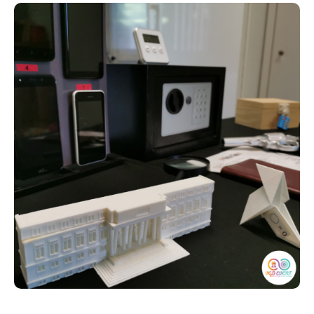
adulte participant à l'activité.
Dans la mesure du possible, essayez d'inscrire des
enfants d'âge et de niveau similaire dans le même
créneau horaire. Nous compléterons ces informations
régulièrement.
Merci de vous présenter dans le gymnase 10 minutes
avant l’heure de rdv. Pour la cohésion du jeu, les
retardataires ne pourront pas être acceptés. Inutile
d'imprimer vos billets. Votre nom sera suffisant.
IMPORTANT :
- Si vous n'êtes finalement plus disponible, merci de
nous contactez au 06 17 80 30 48 afin de pouvoir en
faire profiter les personnes en liste d'attente.
- Un SMS vous sera envoyé quelques jours avant
pour confirmer votre présence. Sans réponse de