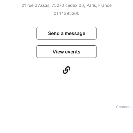
21 rue d'Assas, 75270 cedex 06, Paris, France
0144395200
Send a message
View events
Contact u