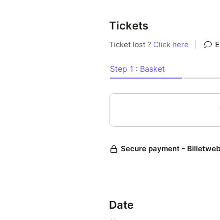
Les rencontres alternent expo
Tickets
Compétences acquises
•Comprendre l’initiation chrét
confirmation, eucharistie) et 
•Découvrir dans les Écritur
•Percevoir la dynamique du Rit
et mieux comprendre sa struc
•Découvrir le principe de la 
•Réfléchir à l’incorporation
Les mardis 18, 25 novembre 
Date