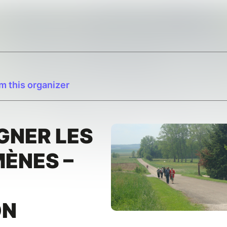
m this organizer
NER LES
ÈNES –
S
ON