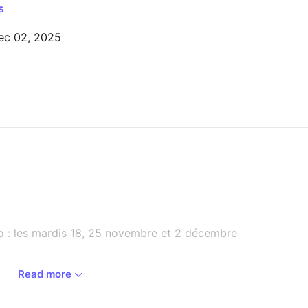
s
ec 02, 2025
io : les mardis 18, 25 novembre et 2 décembre
Read more
es de deux heures par visioconférence, ouverte à
ndements de l’accompagnement des catéchumènes.