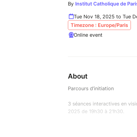
By
Institut Catholique de Pari
Tue Nov 18, 2025 to Tue D
Timezone : Europe/Paris
Online event
About
Parcours d’initiation
3 séances interactives en vis
2025 de 19h30 à 21h30.
Une initiation en trois séanc
tous, pour découvrir les fo