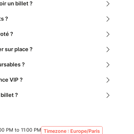
ir un billet ?
ts ?
oté ?
er sur place ?
ursables ?
nce VIP ?
billet ?
00 PM to 11:00 PM
Timezone : Europe/Paris