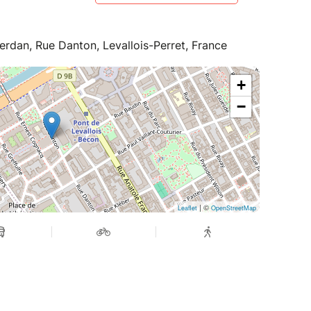
erdan, Rue Danton, Levallois-Perret, France
+
−
| ©
Leaflet
OpenStreetMap