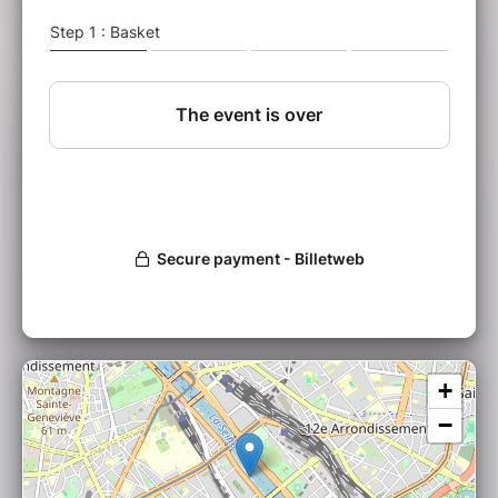
recette de ces titres.
DO(E)
est absolument Rock ! Entre reprises et
compositions Stéphane Walch sait nous
captiver pas le timbre de sa voix et sa
présence scénique.
MADE IN FRANCK
​​​​​​​ a ce qu’on appelle une
emprunte vocale. Un univers écorché à la
Mano Solo, des textes aux mots choisis
emprunts de doubles sens et des refrains qui
vous resteront en tête.
+
−