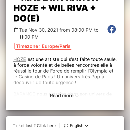
HOZE + WIL RIVA +
DO(E)
Tue Nov 30, 2021 from 08:00 PM to
11:00 PM
Timezone : Europe/Paris
HOZE
est une artiste qui s’est faite toute seule,
à force volonté et de belles rencontres elle à
réussi le tour de Force de remplir l’Olympia et
le Casino de Paris ! Un univers très Pop à
découvrir de toute urgence !
BARANGE
nous entraine dans son univers de
Read more
Pop Urbaine aux paroles incisives et aux
mélodies efficaces.
WIL RIVA
nous embarque dans son univers folk
aux sonorités de De Palmas. Des textes
touchants, des mélodies entêtantes voila la