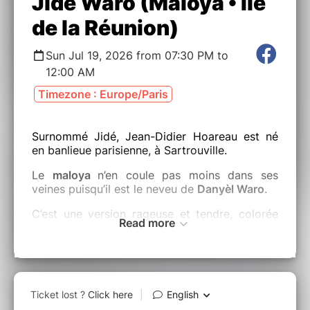
Jidé Waro (Maloya • Île
de la Réunion)
Sun Jul 19, 2026 from 07:30 PM to
12:00 AM
Timezone : Europe/Paris
Surnommé Jidé, Jean-Didier Hoareau est né
en banlieue parisienne, à Sartrouville.
Le
maloya
n’en coule pas moins dans ses
veines puisqu’il est le neveu de
Danyèl Waro
.
C’est une version rageuse et tendre, colorée
Read more
au bitume des cités, qu’il chante de sa voix
haut perchée.
Il sort son nouvel album
“Tik Tak
” en 2024, et
installe cette intense proximité qui le rend si
proche l’espace d’un morceau, pour mieux
vagabonder la chanson d’après.