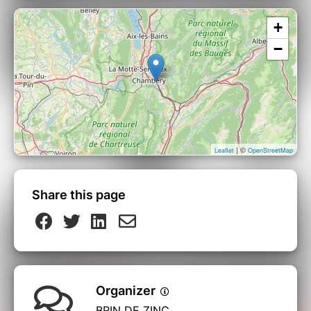
+
−
| ©
Leaflet
OpenStreetMap
Share this page
Organizer
BRIN DE ZINC