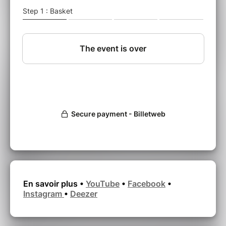
Curieux, il sait s’ouvrir au monde, mais c’est
avec la rythmique du maloya qu’il déchiffre les
univers musicaux, qu’ils viennent du
rap
, de la
soul
ou de la
chanson
.
De “
Jidé
” à “
Tik Tak
”, des
albums surprenants
dans le monde du maloya, aux arrangements
tressés autour de la voix étourdissante de
Jidé.
En savoir plus •
YouTube
•
Facebook
•
Instagram
•
Deezer