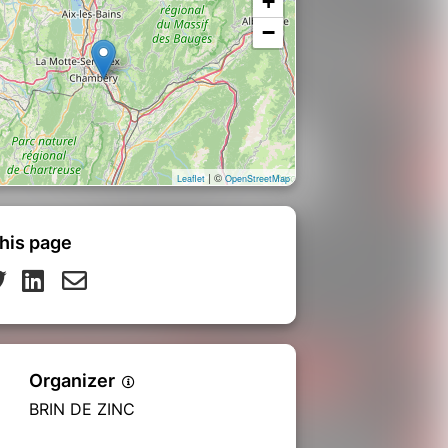
+
−
| ©
Leaflet
OpenStreetMap
his page
Organizer
BRIN DE ZINC