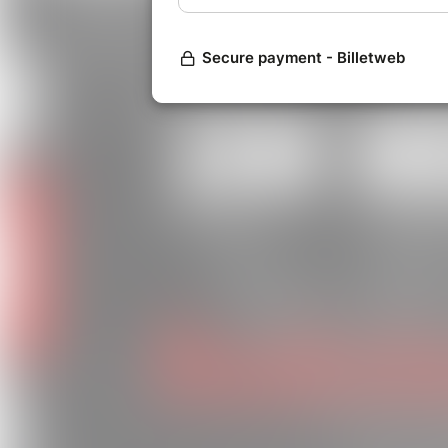
styles musicaux, offrant une
rafraîchissante.
"14 solutions" est un véritable hym
passion et la joie de
Jim Mur
engagement envers leur art et le
danse, à la célébration et à la c
séduire les amateurs de musique
f