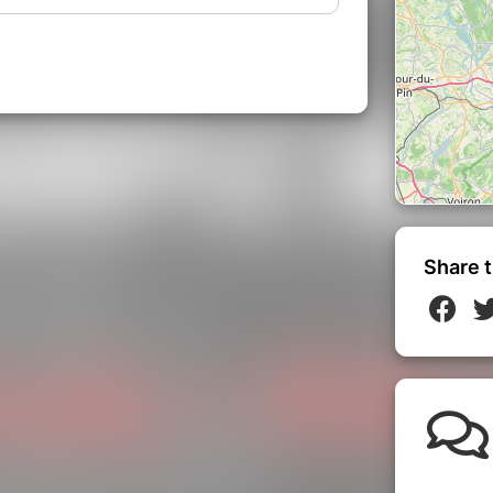
 expérience d'écoute captivante et
ne à la vie et à la musique. Il incarne la
ple Mémorial
, et témoigne de leur
ur public. Cet album est un appel à la
onnexion humaine, et ne manquera pas de
estive
et
positive
.
Share t