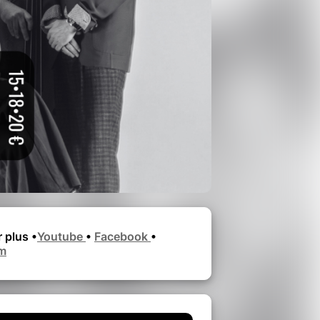
 plus •
Youtube
•
Facebook
•
am