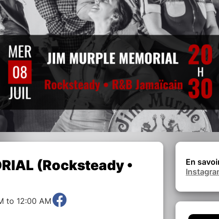
IAL (Rocksteady •
En savoir
Instagr
M to 12:00 AM