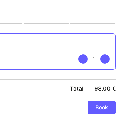
prendre à surprendre vos invité-es ! En sous-
experte, vous réaliserez des recettes avec les
 de saison.
ns sur un ton convivial et détendu, l’objectif
mble, mais aussi de travailler et d’apprendre des
ment agréable d’apprentissage que vous pourrez
us et avec vos ami.es.
les ingrédients bio et locaux, la dégustation
in.
lentours de Rennes et à Rennes. Le lieu de
a communiqué par mail avant l'évènement.