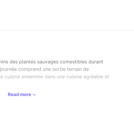
mins des plantes sauvages comestibles durant
 journée comprend une sortie terrain de
de cuisine ensemble dans une cuisine agréable et
Read more
uvages qui nous entourent. Vous apprendrez à les
rs vertus, leurs goûts, comment les cuisiner ainsi
 lors des cueillettes.