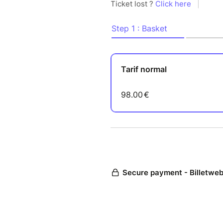
L'atelier de cuisine :
Un atelier de cuisine pour ap
groupe et supervisés par une 
plantes sauvages comestibles
Nous débuterons les préparatio
étant de se faire plaisir ense
techniques de cuisine. Un mo
reproduire facilement chez vo
L’atelier de cuisine comprend 
ensemble et les recettes à la f
La journée se déroulera aux a
rendez-vous précis vous ser