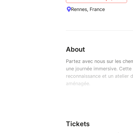
Rennes, France
About
Partez avec nous sur les che
une journée immersive. Cette
reconnaissance et un atelier 
aménagée.
La sortie terrain :
Initiez - vous aux plantes sa
reconnaître et découvrirez leu
que les précautions à prendre
Tickets