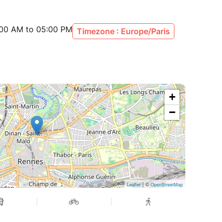
:00 AM to 05:00 PM
Timezone : Europe/Paris
+
−
| ©
Leaflet
OpenStreetMap