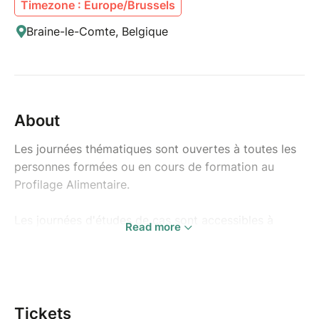
Timezone : Europe/Brussels
Braine-le-Comte, Belgique
About
Les journées thématiques sont ouvertes à toutes les
personnes formées ou en cours de formation au
Profilage Alimentaire.
Les journées d'études de cas sont accessibles à
Read more
toutes les personnes qui ont suivi au minimum les 6
premières journées de la formation au Profilage
Alimentaire.
En vous inscrivant à une journée d'études de cas,
Tickets