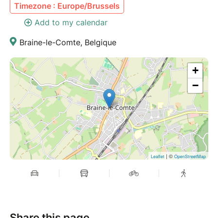
Timezone : Europe/Brussels
Add to my calendar
Braine-le-Comte, Belgique
+
−
| ©
Leaflet
OpenStreetMap
Share this page