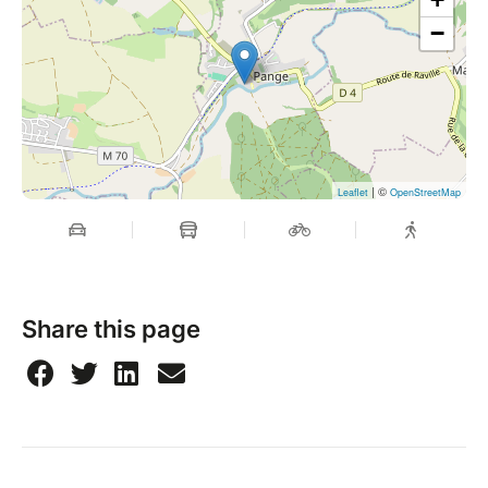
−
| ©
Leaflet
OpenStreetMap
Share this page