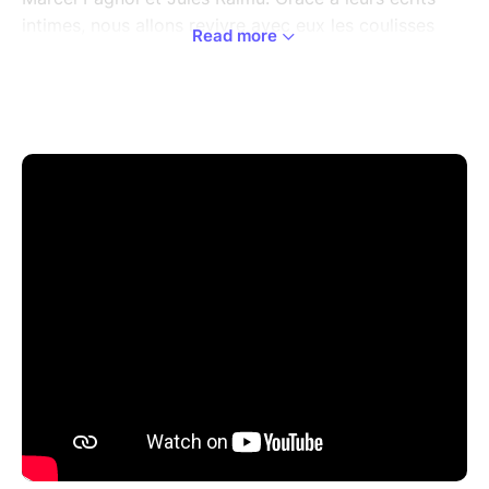
intimes, nous allons revivre avec eux les coulisses
Read more
d’une amitié qui aura écrit les plus belles pages du
théâtre et du cinéma du 20ème siècle.
Avec une mise en scène imaginative, contemporaine
et rythmée, nous passerons dans tous ces lieux où
leur vie s’est jouée : sur scène bien sûr mais surtout
dans les loges, les bureaux, les restaurants, les bars,
la rue… C’est en 1h30 l’évocation d’une complicité
intime et professionnelle, donnant vie à tous ces
moments aussi intenses que discrets mais qui grâce à
leurs correspondances sont arrivés jusqu’à nous avec
leurs vrais mots, leurs véritables expressions, leurs
coups de gueule authentiques et leurs déclarations
d’amour et de respects aussi sincères qu’éternels.
Nous découvrons très concrètement l’intelligence et
la malice de Marcel Pagnol, la franchise et le bon
sens de Jules Raimu ; et ce troisième personnage de