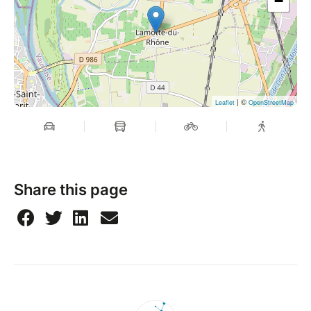
−
| ©
Leaflet
OpenStreetMap
Share this page