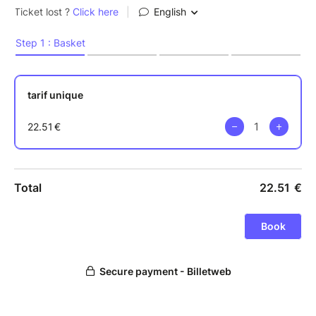
"Rire de tout, ce n'est pas manquer de respect, c'est
reprendre le pouvoir sur le chaos" vu l'état du monde,
on en a plus que besoin !
Possibilité de grignoter et boire un verre avant le
spectacle, ouverture des portes 45 minutes avant la
seance.
Accès tram C - arret Paul Doumer - 3 minutes de
marche.
Billet non remboursable.