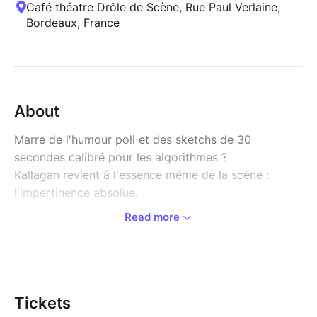
Café théatre Drôle de Scène, Rue Paul Verlaine,
Bordeaux, France
About
Marre de l'humour poli et des sketchs de 30
secondes calibré pour les algorithmes ?
Kallagan revient à l'essence même de la scène :
l'impertinence absolue.
Read more
Dans un monde qui marche sur des oeufs, il décide
de sauter à pieds joints dans la marre.
Un spectacle où la politique, le féminisme, l'amour, la
paternité et la société sont passés au scalpel avec
une humanité rare.
Tickets