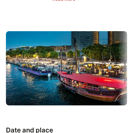
Le répertoire de KAYANE est construit autour de
standards du jazz ou de la Pop revisités dans une
esthétique résolument acoustique, mais aussi de
créations originales aux consonances World : une
incitation musicale au voyage!
Le duo est rejoint depuis peu, par le percussionniste
et bassiste Olivier Partos, musicien éclectique au
confluant de la musique indienne, du jazz et des
musiques actuelles.
-Yann Farvacque : guitares acoustiques, électriques.
-Karim Malki : guitares acoustiques 6 et 12 cordes,
Mandole et chant
-Olivier Partos : Basse, tablas et percussions
Date and place