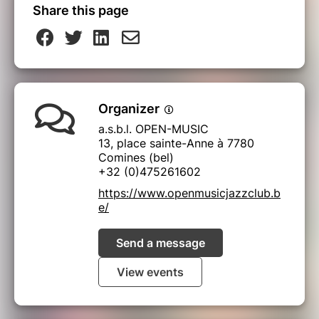
Share this page
Organizer
a.s.b.l. OPEN-MUSIC
13, place sainte-Anne à 7780
Comines (bel)
+32 (0)475261602
https://www.openmusicjazzclub.b
e/
Send a message
View events