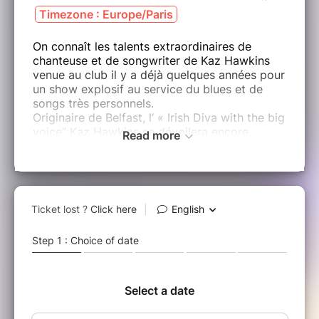
Timezone : Europe/Paris
On connaît les talents extraordinaires de
chanteuse et de songwriter de Kaz Hawkins
venue au club il y a déjà quelques années pour
un show explosif au service du blues et de
songs très personnels.
Originaire de Belfast, l’ « Irish Diva with the big
voice” Kaz Hawkins se dévoilera encore
Read more
davantage dans la formule du quartet qu’elle a
choisie pour une tournée plus intimiste.
Nul doute que le chant de Kaz Wakins
donnera des frissons et laissera des traces
indélébiles dans nos oreilles et dans nos
cœurs.
Cette immense artiste a adoré l’accueil de
notre public en 2023 : elle revient
spécialement à Comines pour le rencontrer à
nouveau pour deux concerts exceptionnels
les 1er et 2 mai 2026 .
A ne louper sous aucun prétexte !