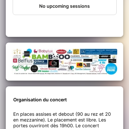
Line up : Kaz Hawkins, lead vocals, acoustic
guitar ; Franck Le Masle, keyboards, vocals ;
Yanis Le Masle ,drums, vocals ; Lucas
Baudon, cello, bass, vocals.
Organisation du concert
En places assises et debout (90 au rez et 20
en mezzanine). Le placement est libre. Les
portes ouvriront dès 19h00. Le concert