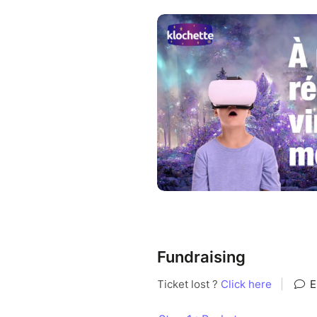
Tous les jours, des enfants br
souffrent. Aussi surprenant qu
soulage ou élimine leurs doule
Aujourd’hui, les hôpitaux néce
jeunes malades. Les films pro
injections, des chimiothérapies
Les effets secondaires des tr
des petits patients. Ces casq
hôpitaux pour améliorer la v
Nos collectes sont bien sûr c
Fundraising