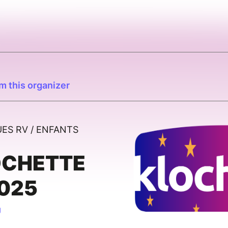
m this organizer
ES RV / ENFANTS
OCHETTE
025
J