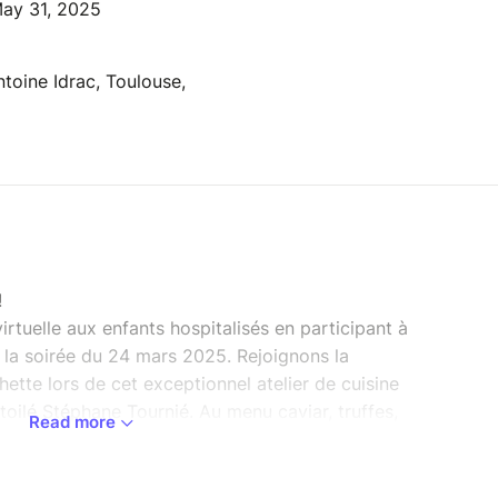
ay 31, 2025
ntoine Idrac, Toulouse,
!
irtuelle aux enfants hospitalisés en participant à
 la soirée du 24 mars 2025. Rejoignons la
ette lors de cet exceptionnel atelier de cuisine
oilé Stéphane Tournié. Au menu caviar, truffes,
Read more
 surprises !
hat de 4 nouveaux casques RV.