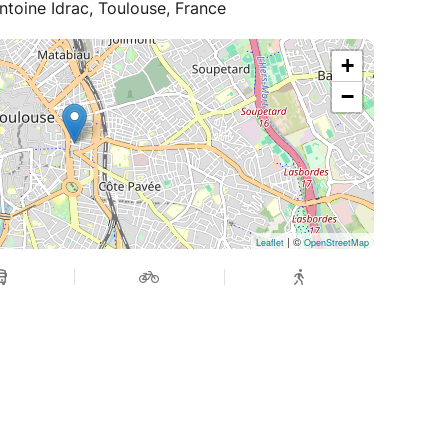
Antoine Idrac, Toulouse, France
+
−
| ©
Leaflet
OpenStreetMap