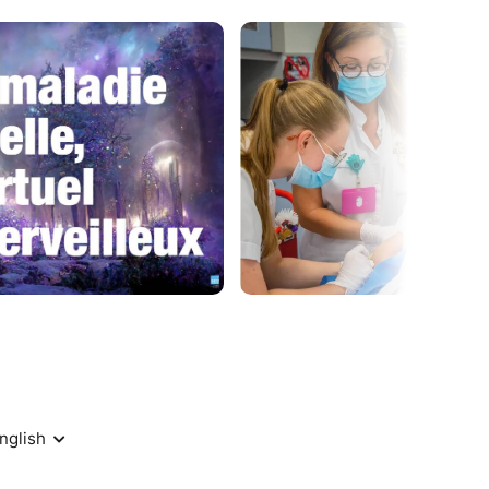
ûlés, polytraumatisés ou en soins palliatifs
e cela paraisse, cette technologie digitale
urs.
ssitent de casques de réalité virtuelle pour les
jetés permettent aux enfants de s’évader lors des
, et aident à réduire le stress.
aitements sont alors adoucis, pour le bien-être
ues sont donc d’une grande utilité dans les
ie des enfants gravement malades.
ontrôlées par Rotary France.