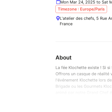
Mon Mar 24, 2025 to Sat M
Timezone : Europe/Paris
L'atelier des chefs, 5 Rue A
France
About
La fée Klochette existe ! Si si 
Offrons un casque de réalité v
l'événement Klochette lors de
Brigade ou les Gourmets Kloch
animé par notre Grand Chef ét
homards, Champagne et autres
Récoltons 10.000 € pour l’ac