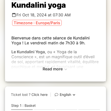
Kundalini yoga
Fri Oct 18, 2024 at 07:30 AM
Timezone : Europe/Paris
Bienvenue dans cette séance de Kundalini
Yoga ! Le vendredi matin de 7h30 à 9h.
Le Kundalini Yoga,
ou « Yoga de la
Conscience », est un magnifique outil d’éveil
de soi, apportant rapidement vitalité, équilibre
psychique et mental, et favorisant une
Read more
transformation profonde.
Les séances combinent des séries d’exercices
rythmées, des postures, des respirations, des
chants de mantras et des méditations qui
travaillent en synergie pour libérer et canaliser
votre énergie vitale.
Mon approche