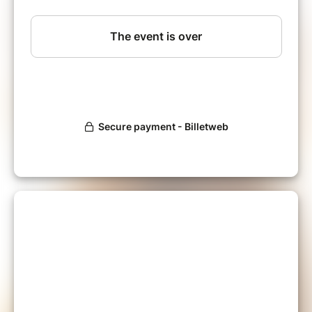
Avec plus de 800 heures de formation en
Yoga, incluant le Kundalini Yoga, le Yoga de
l’énergie, et le Yoga maternité et féminité, j’ai
développé une approche unique, inspirée de
mon parcours et de ma pratique personnelle.
Mes séances sont à la fois douces et
puissantes, poétiques et sensibles,
profondément bienveillantes et joyeuses !
Chaque séance est un
véritable voyage vers la
joie naturelle de l’être
, une invitation à vous
écouter profondément, à honorer et célébrer
l’être magnifique que vous êtes.
Les séances de Yoga te permettront de :
Réveiller ton énergie vitale !
Réguler ton système nerveux et
renforcer ton corps
Faire le plein d'amour de toi-même !
Libérer les énergies bloquées qui te