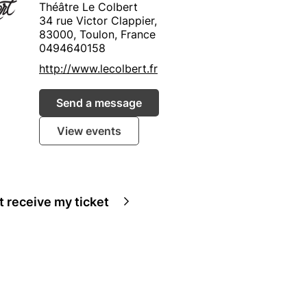
Théâtre Le Colbert
34 rue Victor Clappier,
83000, Toulon, France
0494640158
http://www.lecolbert.fr
Send a message
View events
ot receive my ticket