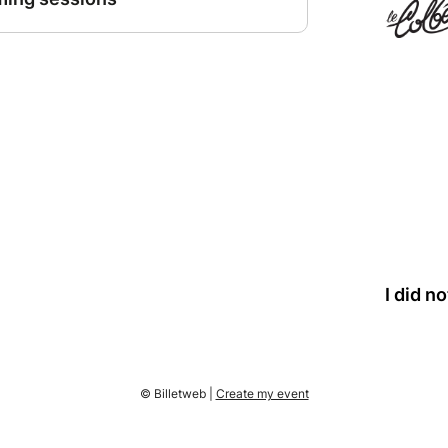
es portes à 19h30
I did n
© Billetweb |
Create my event