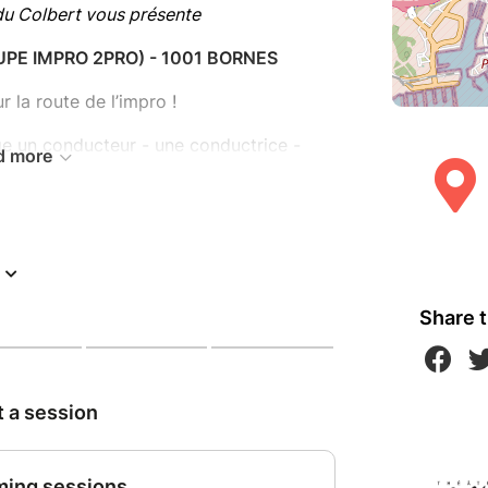
du Colbert vous présente
PE IMPRO 2PRO) - 1001 BORNES
r la route de l’impro !
e un conducteur - une conductrice -
d more
et subit, plus ou moins malgré lui -elle,
 anecdotes improbables.
roposent mille et une situations d’un
 flash-backs hilarants que nous avons
onneront envie de covoiturer.
Share t
spectatrices sont invité.es à noter sur un
cdote de voyage ou de covoiturage vécue
tionnés dans la voiture et les comédiens
r inspirer leur flash-backs et la mettre
 scène.
 toute une histoire...