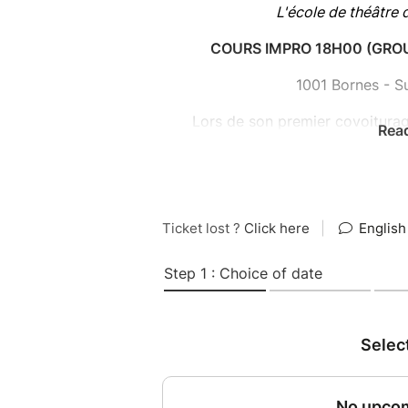
L'école de théâtre 
COURS IMPRO 18H00 (GROU
1001 Bornes - Su
Lors de son premier covoiturag
Rea
rencontre des passagers étonnants 
leurs histoires et
Ces histoires sont jouées et p
covoiturage hors du commun ! Des
tous vécus et qui nous d
À leur arrivée, les spectateurs et 
post-it, en trois lignes, une ane
ou racontée. Ces billets sont posi
tirent au hasard une anecdote pou
en
Le covoiturage,