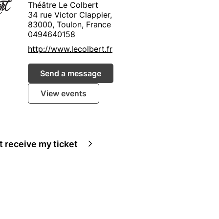
Théâtre Le Colbert
34 rue Victor Clappier,
83000, Toulon, France
0494640158
http://www.lecolbert.fr
Send a message
View events
ot receive my ticket