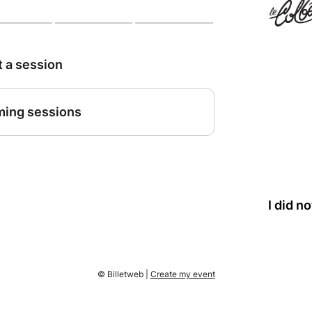
I did n
© Billetweb |
Create my event