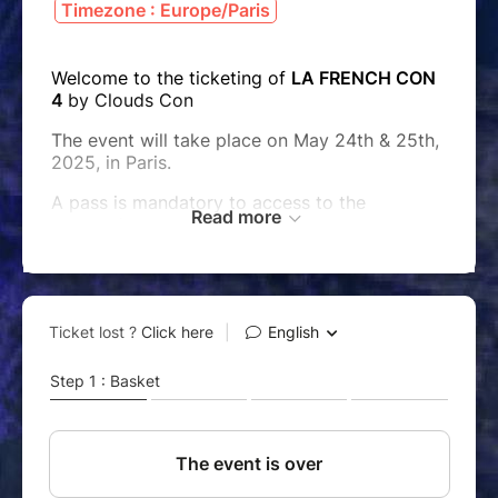
Timezone : Europe/Paris
Welcome to the ticketing of
LA FRENCH CON
4
by Clouds Con
The event will take place on May 24th & 25th,
2025, in Paris.
A pass is mandatory to access to the
Read more
convention.
Please read carefully the
Terms and
conditions
BEFORE buying anything
For any question, please look at our
QUESTIONS
session on our website or send us
an email at
contact
@cloudscon.fr