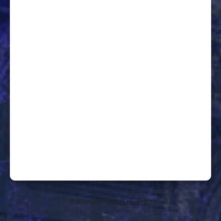
© Billetweb |
Create my event