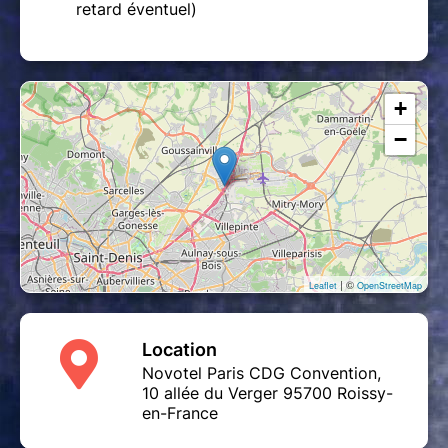
retard éventuel)
+
−
| ©
Leaflet
OpenStreetMap
Location
Novotel Paris CDG Convention,
10 allée du Verger 95700 Roissy-
en-France