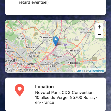
retard éventuel)
+
−
| ©
Leaflet
OpenStreetMap
Location
Novotel Paris CDG Convention,
10 allée du Verger 95700 Roissy-
en-France