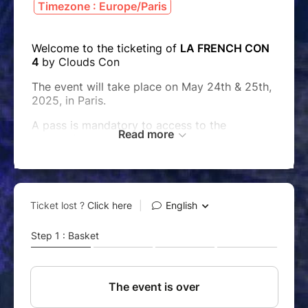
Timezone : Europe/Paris
Welcome to the ticketing of
LA FRENCH CON
4
by Clouds Con
The event will take place on May 24th & 25th,
2025, in Paris.
A pass is mandatory to access to the
Read more
convention.
Please read carefully the
Terms and
conditions
BEFORE buying anything
For any question, please look at our
QUESTIONS
session on our website or send us
an email at
contact
@cloudscon.fr