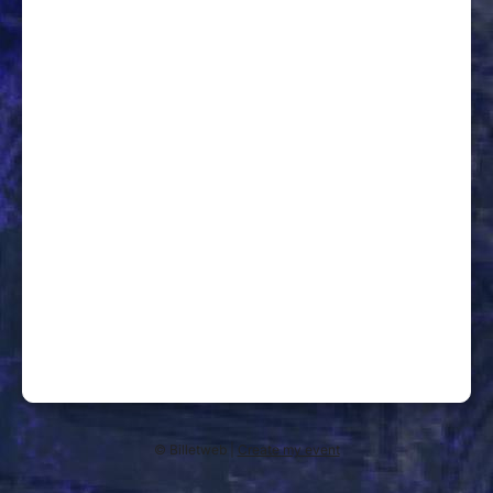
© Billetweb |
Create my event