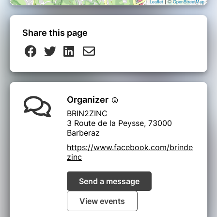
| ©
Leaflet
OpenStreetMap
tirage. Si vous êtes volontaire, signalez-le en
arrivant à l’entrée. :)
Share this page
ᛉ PARTENAIRES ᛉ
Obsküre Magazine :
www.obskure.com
VerdamMnis Magazine :
www.verdammnis.com
Organizer
BRIN2ZINC
3 Route de la Peysse, 73000
Barberaz
https://www.facebook.com/brinde
zinc
Send a message
View events