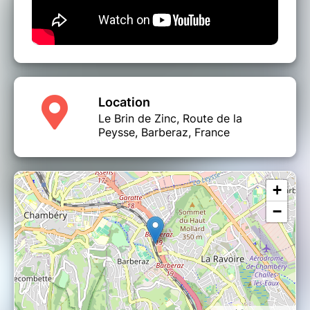
Saturne & Valfeu présenteront une
performance courte et inédite en début de
soirée, laquelle mettra en scène les talents de
cartomancienne de Saturne, dans un écrin de
folk acoustique.
➙ Écoutez “Raidho” :
Location
https://youtu.be/Bgk_cxtbZoI
Le Brin de Zinc, Route de la
Peysse, Barberaz, France
ᚠ MIX PAGAN & VIKING avec LE FAUNE
DJ set mené par “Le Faune” (de Saturne &
Valfeu), inspiré par Danheim, Heilung et
Wardruna.
+
−
ᚠ TIRAGE DES RUNES & TAROTS
Comme le veut la tradition de La Nuit des
Sorcières, Saturne tirera (à prix libre) les runes
ou les tarots à quelques chanceux et
chanceuses avant les concerts, dans la limite
des rares places disponibles (en général 5 à 6
places). L’entrée à la soirée ne garantit pas un