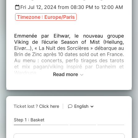
Fri Jul 12, 2024 from 08:30 PM to 12:00 AM
Timezone : Europe/Paris
Emmenée par Eihwar, le nouveau groupe
Viking de l’écurie Season of Mist (Heilung,
Eivør…), « La Nuit des Sorcières » débarque au
Brin de Zinc après 10 dates sold out en France.
Au menu : concerts, perfo tirages des tarots
et mix pagan/viking inspiré par Danheim et
Wardruna.
Read more
Les créatures de « La Nuit des Sorcières »
vous invitent à venir costumé.e.s (dark, pagan,
witch, médiéval, viking…), si vous en avez
envie !
Programme de la soirée :
ᚠ EIHWAR (Viking War Trance)
Le « Carpenter Brut de la musique viking » !