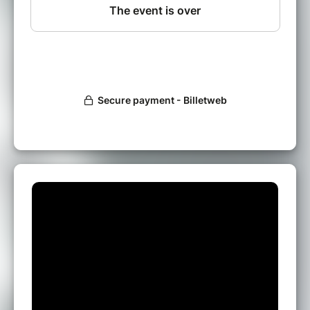
Déjà annoncé au Hellfest et signé par Season
Of Mist, le clan Eihwar affole le web et les
festivals. Et pour cause, Eihwar, c’est le
sacrilège, la brutalité. Une musique hybride,
mêlant chants rituels nordiques, tambour
chamanique et puissantes machines. La
promesse d’un vrai dancefloor Viking.
➙ Écoutez Berserkr
:
https://youtu.be/WX3IZU-9JtM
ᚠ SOLVENTIS (Solar folk)
En solo (voix/guitare/electro), Sol véhicule le
panel d’émotions qui la traverse pour tisser
une musique sensible et solaire, toutes ailes
déployées.
➙ Écoutez “Primevère” :
https://youtu.be/-
Y48M8dS33E
ᚠ PERFO TAROTS de SATURNE & VALFEU
(Witch folk)