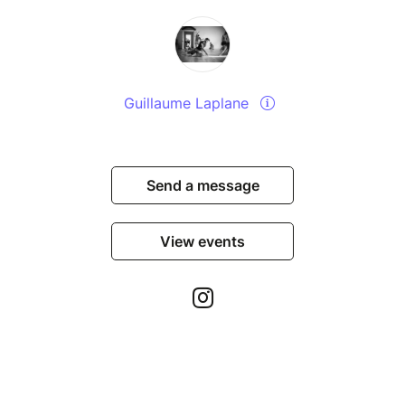
Les 5 Rythmes se nomment:
Fluide: développer la conscience corporelle,
émotionnelle et psychique
Staccato: développement de la présence dans
l’espace, engagement dans l’interaction
Guillaume Laplane
Chaos: lâcher-prise, aller au delà des résistances du
mental
Lyrique: émergence de la créativité de l’instant,
Send a message
improvisation
Quiétude: intégration, méditation
View events
Nous dansons des « VAGUES | WAVES » des 5
Rythmes et explorons en profondeur des thèmes
différents à chaque atelier.
C’est un espace et un temps d’exploration en
mouvement ouvert à tous, sans expérience préalable
du mouvement ou avec une grande expérience de la
danse, peu importe!