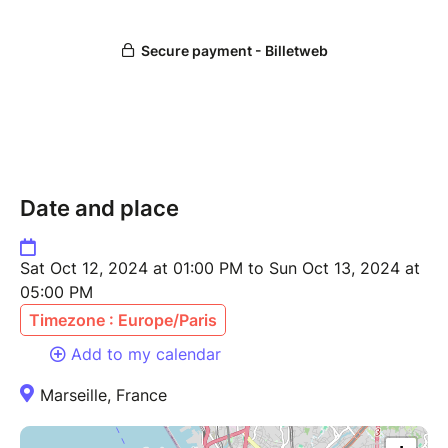
valoriser cet évènement avec ce qui est possible
pour vous dans la tranche tarifaire proposée. Merci
Le tarif couvre Organisation + Facilitation +
Musiciens + Studio.
De 120€ à 220€
***
PROGRAMME:
Date and place
Le mouvement peut être aborder sous de multiples
perspectives, ce weekend est destiné à ouvrir cette
Sat Oct 12, 2024 at 01:00 PM to Sun Oct 13, 2024 at
compréhenssion de la ressource transformative et
05:00 PM
créative du mouvement que nous pouvons insuffler
Timezone : Europe/Paris
dans nos vies.
Add to my calendar
L'alliance de nos intentions et de la connaissance des
Marseille, France
chemins d'expression à travers le corps ancre une
force créative qui impacte nos états de présence et