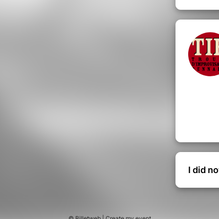
I did n
© Billetweb |
Create my event