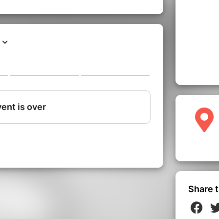
Share t