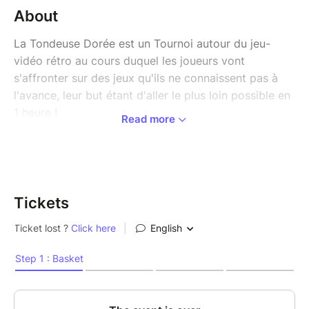
About
La Tondeuse Dorée est un Tournoi autour du jeu-
vidéo rétro au cours duquel les joueurs vont
s'affronter sur des jeux qu'ils ne connaissent pas à
l'avance, leur but étant d'aller le plus loin possible en
1 heure !
Read more
100 streamers vont s'affronter tout au long du
tournoi dans diverses épreuves, mais à la fin, un seul
pourra décrocher la victoire !
Tickets
Les jeux présentés au cours du tournoi seront des
jeux obscurs mais dignes d'intérêt, un des buts du
tournoi étant de mettre en avant de manière ludique
des jeux tristement oubliés.
Vous pouvez voir les matchs les samedis et