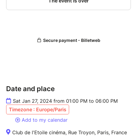
dimanches soir à partir de 19h sur
https://www.twitch.tv/seijouf
, la finale ayant lieu le 27
janvier à 13h au Club de l'Étoile à Paris
(
https://clubdeletoile.fr/
) !
Vous pouvez également retrouver toutes les
informations sur les saisons passées
sur
https://www.tondeusedoree.com/
!
Date and place
Sat Jan 27, 2024 from 01:00 PM to 06:00 PM
Timezone : Europe/Paris
Add to my calendar
Club de l'Etoile cinéma, Rue Troyon, Paris, France