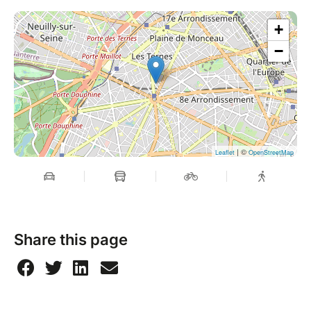
+
−
| ©
Leaflet
OpenStreetMap
Share this page