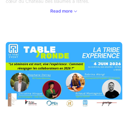
cœur du Château des Baumes à Istres.
Read more
Pourquoi participer ? Venez tester nos solutions de
gamification, nos murs digitaux et nos outils
d'engagement collaboratif pour les événements
professionnels et participez à une table ronde
d'experts.
Au programme :
à partir de 15h00 : Showroom ouvert –
Expérimentez nos solutions en exclusivité au
Chateau des Baumes, Istres
18h30 : Table ronde : "Comment recréer du
lien en entreprise en 2026 ?" avec des
experts RH et dirigeants.
19h30 : Cocktail dînatoire et Networking
Pour qui ?