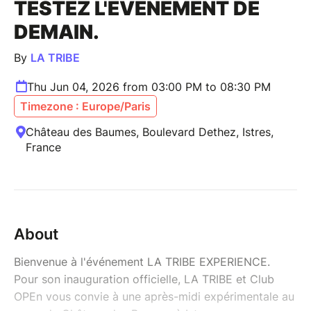
TESTEZ L'ÉVÉNEMENT DE
DEMAIN.
By
LA TRIBE
Thu Jun 04, 2026 from 03:00 PM to 08:30 PM
Timezone : Europe/Paris
Château des Baumes, Boulevard Dethez, Istres,
France
About
Bienvenue à l'événement LA TRIBE EXPERIENCE.
Pour son inauguration officielle, LA TRIBE et Club
OPEn vous convie à une après-midi expérimentale au