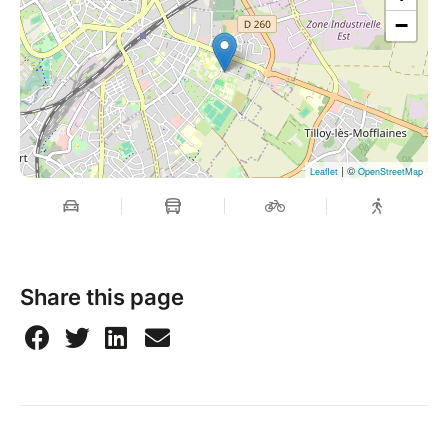
−
| ©
Leaflet
OpenStreetMap
Share this page