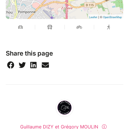
Places membres disponibles !!!
1. Métiers du bâtiment et de la rénovation
Plaquiste, peintre
| ©
Leaflet
OpenStreetMap
Menuisier (fenêtres, pergolas)
Artisan polyvalent / bricolage
Maçon ou entreprise de gros œuvre
Charpentier (charpentes traditionnelles ou
Share this page
industrielles)
Spécialiste en étanchéité (toitures, terrasses,
sous-sols)
Couvreur
Climaticien
Pisciniste
Électricien
Plombier chauffagiste
Spécialiste en chauffage et énergies
renouvelables (panneaux solaires, pompes à
chaleur)
Guillaume DIZY et Grégory MOULIN