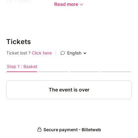
DE L’IMMO
Read more
RÉSERVÉ AUX PROFESSIONNELS de l’immobilier, du
bâtiment, du juridique, des finances et des fonctions
support. Invitez des personnes de confiance, elles
sont les bienvenues !
Tickets
Les Apéro-Immo, c’est une cinquantaine
d’entrepreneurs réunis pour réseauter autour d’un
verre.
> Retour en vidéo sur
Instagram
> Début de la réunion à 18h30, un verre à la main
(merci de respecter l'horaire ⏰).
> Bar Le Prohibition
Programme:
> Présentation des clubs (10 min)
> Tour de table (1h): Présentez votre activité !
> Apéro-Rézo : échanges libres autour de tapas