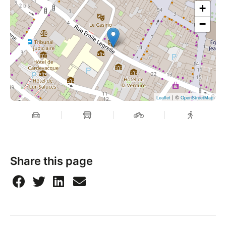
+
−
| ©
Leaflet
OpenStreetMap
Share this page