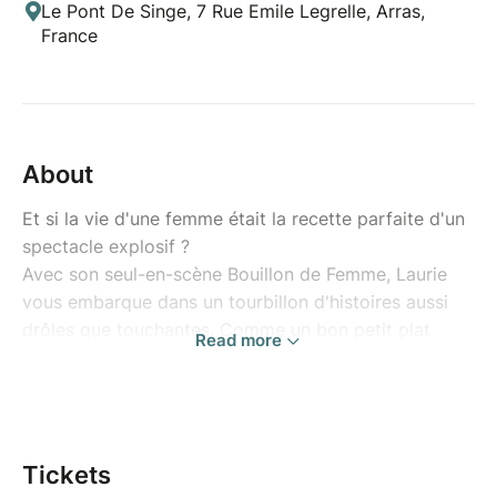
Le Pont De Singe, 7 Rue Emile Legrelle, Arras,
France
About
Et si la vie d'une femme était la recette parfaite d'un
spectacle explosif ?
Avec son seul-en-scène Bouillon de Femme, Laurie
vous embarque dans un tourbillon d'histoires aussi
drôles que touchantes. Comme un bon petit plat
Read more
mijoté avec soin.
Au menu : une dose d'auto-dérision, une pincée de
tendresse, les ratés,
les petites victoires, quelques confessions bien
relevées et des moments de solitude qui résonnent
Tickets
en chacun de nous. Entre anecdotes croustillantes,