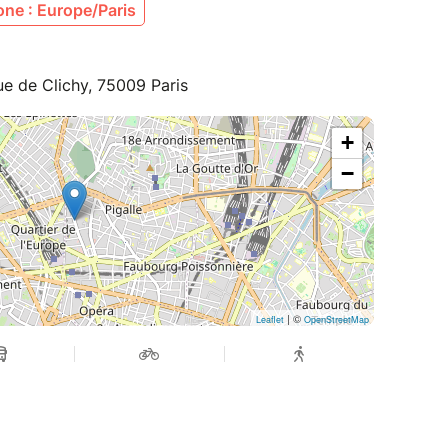
ne : Europe/Paris
ue de Clichy, 75009 Paris
+
−
| ©
Leaflet
OpenStreetMap