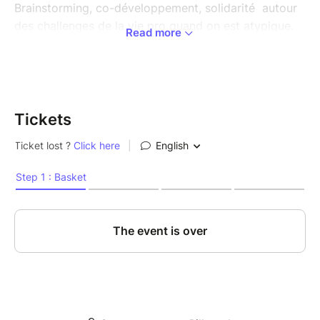
Brainstorming, co-développement, solidarité autour
des challenges de la vie pro quand on est atypique.
Read more
Un réseau crée par des atypiques, pour accompagner
les neurodivergeants à s'approprier leurs atypies et
casser les codes de leur vie pro.
Tickets
Que tu sois HPI, THPI, hypersensible, avec un bonus
DYS, TDA-H et/ou TSA, welcome à toi : toutes les
neuroatypies sont les bienvenues.
Octopop Pro c'est le premier réseau spécialement
crée par deux pros atypiques, POUR des atypiques.
Un réseau INCLUSIF, bienveillant où tu as toute ta
place tel·le que tu es !
Peut importe où tu en es avec tes atypies, viens en