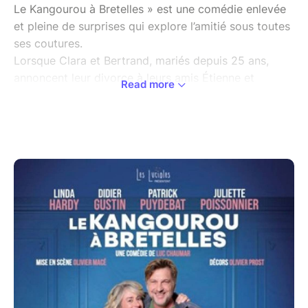
Le Kangourou à Bretelles » est une comédie enlevée
et pleine de surprises qui explore l’amitié sous toutes
ses coutures.
Lorsque Clara et Bertrand, mariés depuis 25 ans,
annoncent leur divorce à leurs amis Étienne et
Read more
Sandrine, tout bascule.
Ce qui commence par une simple question – « Avec
lequel des deux allez-vous rester amis ? » – se
transforme en un véritable tourbillon d’émotions, de
quiproquos et de révélations.
Entre mensonges, règlements de comptes et éclats
de rire, les liens d’amitié et d’amour sont mis à rude
épreuve, jusqu’à la surprenante conclusion. Et au
cœur de tout cela, un mystérieux « kangourou à
bretelles » joue un rôle inattendu… mais qui est-il
vraiment ?
Cette pièce, drôle et touchante, nous rappelle que
parfois, les plus grandes turbulences naissent des