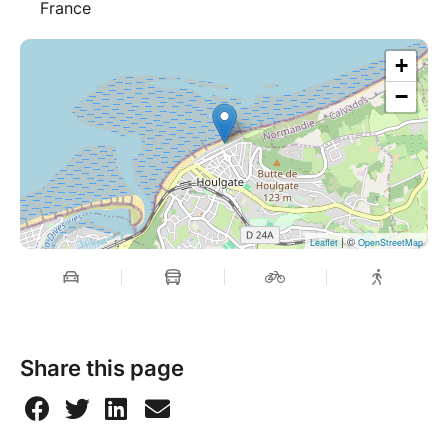
France
+
−
| ©
Leaflet
OpenStreetMap
Share this page