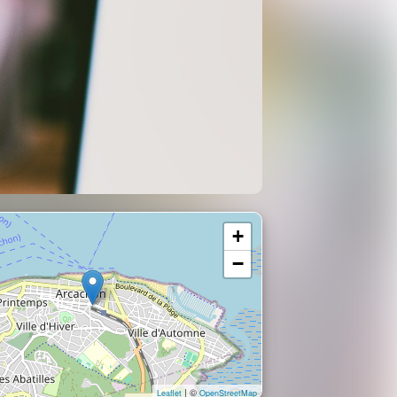
+
−
| ©
Leaflet
OpenStreetMap