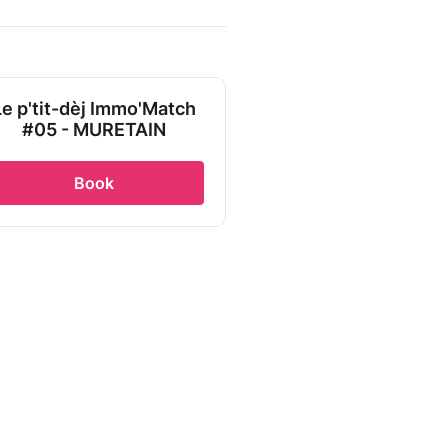
Le p'tit-dèj Immo'Match
#05 - MURETAIN
Book