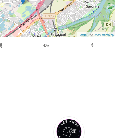
| ©
Leaflet
OpenStreetMap