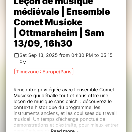
Leçon de musique
médiévale | Ensemble
Comet Musicke
| Ottmarsheim | Sam
13/09, 16h30
Sat Sep 13, 2025 from 04:30 PM to 05:15
PM
Timezone : Europe/Paris
Rencontre privilégiée avec l'ensemble Comet
Musicke qui déballe tout et nous offre une
leçon de musique sans chichi : découvrez le
contexte historique du programme, les
instruments anciens, et les coulisses du travail
musical. Un temps d’échange ponctué de
démonstrations et d’extraits, pour mieux entrer
dans l’univers du concert.
Read more