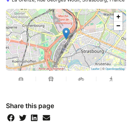
+
−
| ©
Leaflet
OpenStreetMap
Share this page