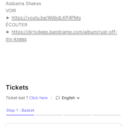
Alabama Shakes
VOIR
►
https://youtu.be/WdbdLKP4PMg
ÉCOUTER
►
https://dirtydeep.bandcamp.com/album/rust-off-
my-knees
Tickets