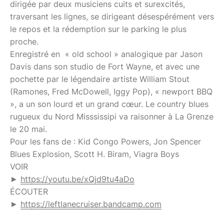
dirigée par deux musiciens cuits et surexcités,
traversant les lignes, se dirigeant désespérément vers
le repos et la rédemption sur le parking le plus
proche.
Enregistré en « old school » analogique par Jason
Davis dans son studio de Fort Wayne, et avec une
pochette par le légendaire artiste William Stout
(Ramones, Fred McDowell, Iggy Pop), « newport BBQ
», a un son lourd et un grand cœur. Le country blues
rugueux du Nord Misssissipi va raisonner à La Grenze
le 20 mai.
Pour les fans de : Kid Congo Powers, Jon Spencer
Blues Explosion, Scott H. Biram, Viagra Boys
VOIR
►
https://youtu.be/xQjd9tu4aDo
ÉCOUTER
►
https://leftlanecruiser.bandcamp.com