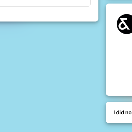
 Le Loup dans le spectacle !
I did n