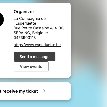
Organizer
La Compagnie de
l'Esperluette
Rue Petite Castaine 4, 4100,
SERAING, Belgique
0473903118
http://www.esperluette.be
Send a message
View events
ot receive my ticket