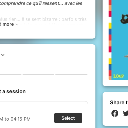
omprendre ce qu’il ressent... avec les
us rien… Il se sent bizarre : parfois très
d more
puis soudain très joyeux ! Heureusement,
r cette drôle de journée : les enfants
se passe dans son cœur.
et plein d’humour pour apprivoiser les
eront un moment complice et joyeux
nts.
Share t
ditions Auzou.
e Lallemand et Eléonore Thuillier