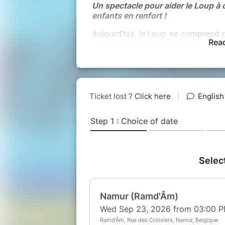
Un spectacle pour aider le Loup à c
enfants en renfort !
Aujourd’hui, le Loup ne comprend pl
Rea
très fâché, parfois tout triste, et 
il n’est pas tout seul pour traverse
vont l’aider à comprendre ce qui 
Un spectacle tout doux, interactif 
émotions… en s’amusant !
Les petits comme les grands pass
avec ce héros bien connu des enfa
Théâtre, impro et participation
Dès 3 ans
Durée : environ 60 minutes
Informations :
mail : artetfaq@gmail.com
whatsapp : 0473 90 31 18
Avec l'aimable collaboration des E
D’après l’œuvre originale de Oriann