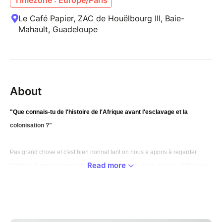
Le Café Papier, ZAC de Houëlbourg III, Baie-
Mahault, Guadeloupe
About
"Que connais-tu de l'histoire de l'Afrique avant l'esclavage et la
colonisation ?"
Pas grand chose et c'est bien normal tant on nous a appris à regarder
Read more
l'Afrique et ses descendants comme les derniers de la classe... L'Afrique le
…
’
continent de la guerre et des maladies
Celui qui n
a finalement rien
apporté au monde moderne. Ne serait-il pas temps de changer de
paradigme ?