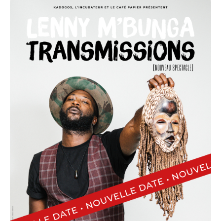
’
est
ceux
pensent que faire rire est un moyen de
Lenny M
Bunga
de
qui
transmettre des messages bien plus puissants que de longs
discours.
Pendant une heure, il mélange humour et histoire pour nous en
apprendre plus sur l'Afrique et sa diaspora.
"Celui qui ne sait pas d'où il vient ne peut savoir où il va"
et
l
'histoire de l'Afrique n'est pas une histoire de noirs, mais une histoire
d’humanité