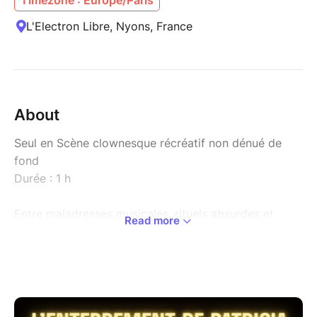
L'Electron Libre, Nyons, France
About
Seul en Scène clownesque récréatif non dénué de
fond
Durée : 1 h
Entre maladresses musicales, rituels absurdes et
Read more
instants de poésie burlesque, le spectacle explore la
fragilité de la vie avec humour et tendresse,
transformant la solitude en un dernier éclat de rire.
Équipe artistique : Maxence Descamps et Ingrid